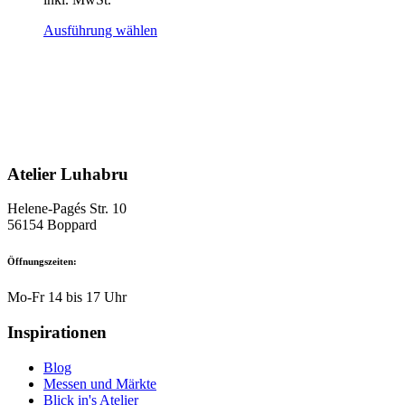
Dieses
Ausführung wählen
Produkt
weist
mehrere
Varianten
auf.
Die
Optionen
können
Atelier Luhabru
auf
der
Produktseite
Helene-Pagés Str. 10
gewählt
56154 Boppard
werden
Öffnungszeiten:
Mo-Fr 14 bis 17 Uhr
Inspirationen
Blog
Messen und Märkte
Blick in's Atelier