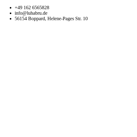
Zum
+49 162 6565828
Inhalt
info@luhabru.de
wechseln
56154 Boppard, Helene-Pages Str. 10