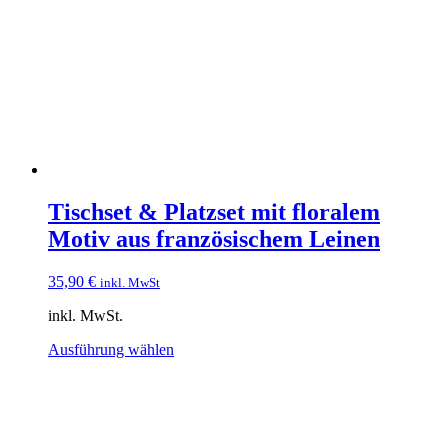
Tischset & Platzset mit floralem
Motiv aus französischem Leinen
35,90
€
inkl. MwSt
inkl. MwSt.
Dieses
Ausführung wählen
Produkt
weist
mehrere
Varianten
auf.