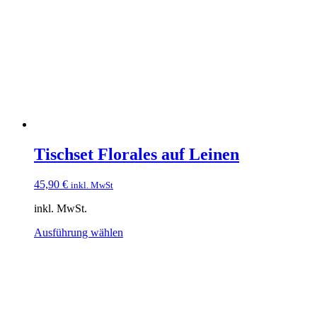
Die
Optionen
können
auf
der
Produktseite
gewählt
werden
Tischset Florales auf Leinen
45,90
€
inkl. MwSt
inkl. MwSt.
Dieses
Ausführung wählen
Produkt
weist
mehrere
Varianten
auf.
Die