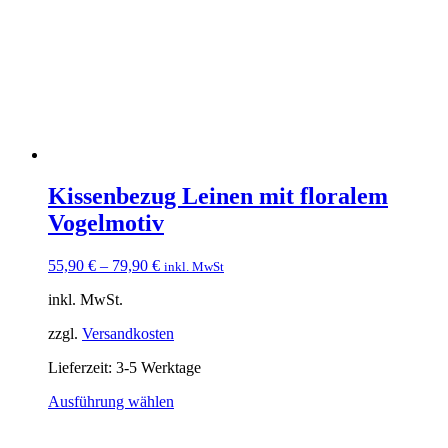
Optionen
können
auf
der
Produktseite
gewählt
werden
Kissenbezug Leinen mit floralem
Vogelmotiv
55,90
€
–
79,90
€
inkl. MwSt
inkl. MwSt.
zzgl.
Versandkosten
Lieferzeit:
3-5 Werktage
Dieses
Ausführung wählen
Produkt
weist