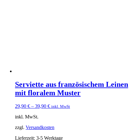
mehrere
Varianten
auf.
Die
Optionen
können
auf
der
Produktseite
gewählt
werden
Serviette aus französischem Leinen
mit floralem Muster
29,90
€
–
39,90
€
inkl. MwSt
inkl. MwSt.
zzgl.
Versandkosten
Lieferzeit:
3-5 Werktage