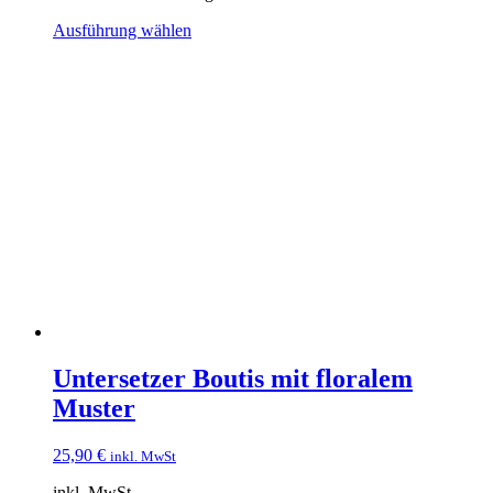
Dieses
Ausführung wählen
Produkt
weist
mehrere
Varianten
auf.
Die
Optionen
können
auf
der
Produktseite
gewählt
werden
Untersetzer Boutis mit floralem
Muster
25,90
€
inkl. MwSt
inkl. MwSt.