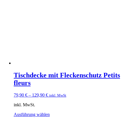
Varianten
auf.
Die
Optionen
können
auf
der
Produktseite
gewählt
werden
Tischdecke mit Fleckenschutz Petits
fleurs
79,90
€
–
129,90
€
inkl. MwSt
inkl. MwSt.
Dieses
Ausführung wählen
Produkt
weist