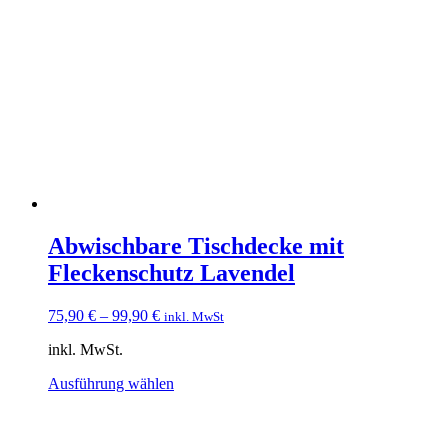
Abwischbare Tischdecke mit
Fleckenschutz Lavendel
75,90
€
–
99,90
€
inkl. MwSt
inkl. MwSt.
Dieses
Ausführung wählen
Produkt
weist
mehrere