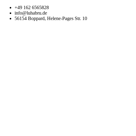
Zum
+49 162 6565828
Inhalt
info@luhabru.de
wechseln
56154 Boppard, Helene-Pages Str. 10