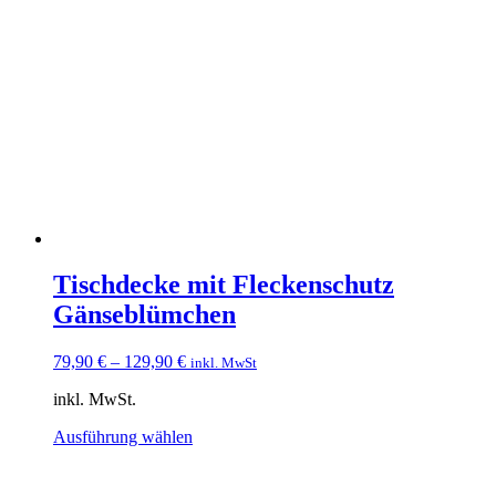
Varianten
auf.
Die
Optionen
können
auf
der
Produktseite
gewählt
werden
Tischdecke mit Fleckenschutz
Gänseblümchen
79,90
€
–
129,90
€
inkl. MwSt
inkl. MwSt.
Dieses
Ausführung wählen
Produkt
weist
mehrere