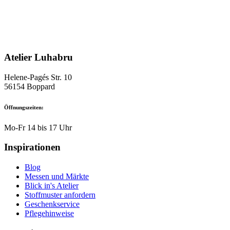
mehrere
Varianten
auf.
Die
Optionen
können
Atelier Luhabru
auf
der
Produktseite
Helene-Pagés Str. 10
gewählt
56154 Boppard
werden
Öffnungszeiten:
Mo-Fr 14 bis 17 Uhr
Inspirationen
Blog
Messen und Märkte
Blick in's Atelier
Stoffmuster anfordern
Geschenkservice
Pflegehinweise