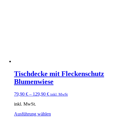
Varianten
auf.
Die
Optionen
können
auf
der
Produktseite
gewählt
werden
Tischdecke mit Fleckenschutz
Blumenwiese
79,90
€
–
129,90
€
inkl. MwSt
inkl. MwSt.
Dieses
Ausführung wählen
Produkt
weist
mehrere