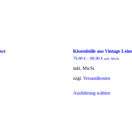
nce
Kissenhülle aus Vintage Lein
79,90
€
–
89,90
€
inkl. MwSt
inkl. MwSt.
zzgl.
Versandkosten
Dieses
Ausführung wählen
Produkt
weist
mehrere
Varianten
auf.
Die
Optionen
können