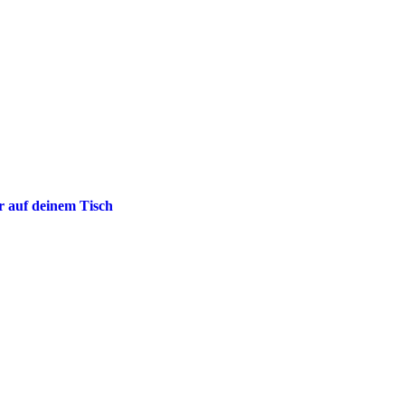
auf
der
Produktseit
gewählt
werden
r auf deinem Tisch