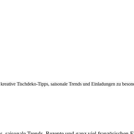
 kreative Tischdeko-Tipps, saisonale Trends und Einladungen zu besond
, saisonale Trends, Rezepte und ganz viel französischen Fl