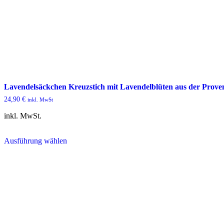
Lavendelsäckchen Kreuzstich mit Lavendelblüten aus der Prove
24,90
€
inkl. MwSt
inkl. MwSt.
Dieses
Ausführung wählen
Produkt
weist
mehrere
Varianten
auf.
Die
Optionen
können
auf
der