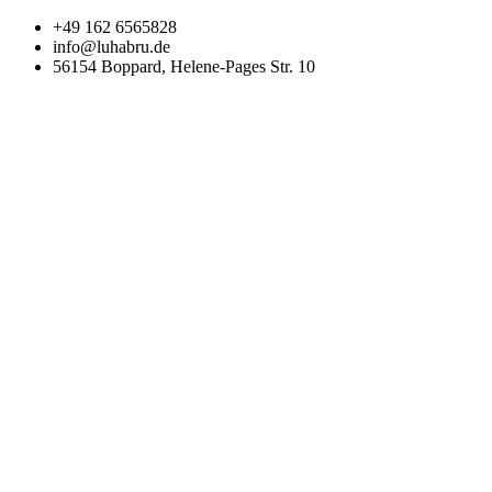
Zum
+49 162 6565828
Inhalt
info@luhabru.de
wechseln
56154 Boppard, Helene-Pages Str. 10