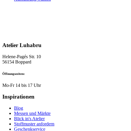
Produkt
weist
mehrere
Varianten
auf.
Die
Optionen
können
Atelier Luhabru
auf
der
Produktseite
Helene-Pagés Str. 10
gewählt
56154 Boppard
werden
Öffnungszeiten:
Mo-Fr 14 bis 17 Uhr
Inspirationen
Blog
Messen und Märkte
Blick in's Atelier
Stoffmuster anfordern
Geschenkservice