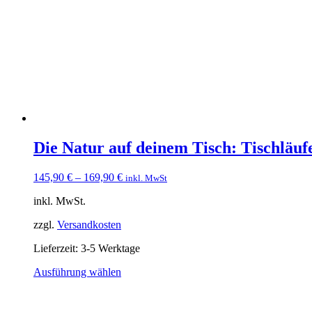
Die Natur auf deinem Tisch: Tischläu
145,90
€
–
169,90
€
inkl. MwSt
inkl. MwSt.
zzgl.
Versandkosten
Lieferzeit:
3-5 Werktage
Dieses
Ausführung wählen
Produkt
weist
mehrere