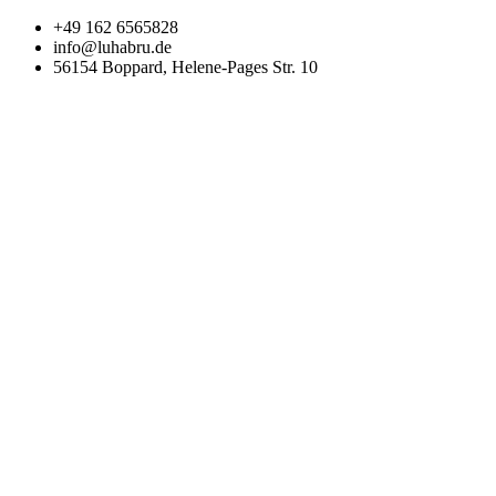
Zum
+49 162 6565828
Inhalt
info@luhabru.de
wechseln
56154 Boppard, Helene-Pages Str. 10