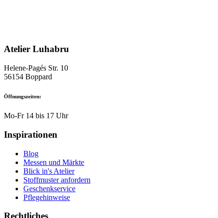
Varianten
auf.
Die
Optionen
können
Atelier Luhabru
auf
der
Produktseite
Helene-Pagés Str. 10
gewählt
56154 Boppard
werden
Öffnungszeiten:
Mo-Fr 14 bis 17 Uhr
Inspirationen
Blog
Messen und Märkte
Blick in's Atelier
Stoffmuster anfordern
Geschenkservice
Pflegehinweise
Rechtliches