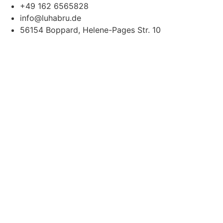
Zum
+49 162 6565828
Inhalt
info@luhabru.de
wechseln
56154 Boppard, Helene-Pages Str. 10