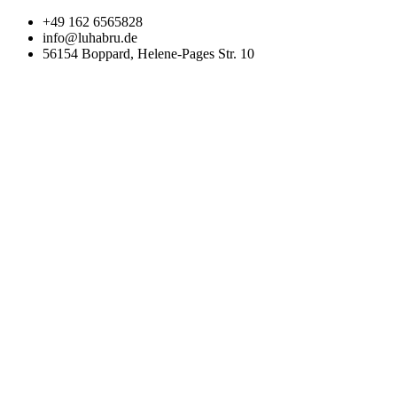
Zum
+49 162 6565828
Inhalt
info@luhabru.de
wechseln
56154 Boppard, Helene-Pages Str. 10