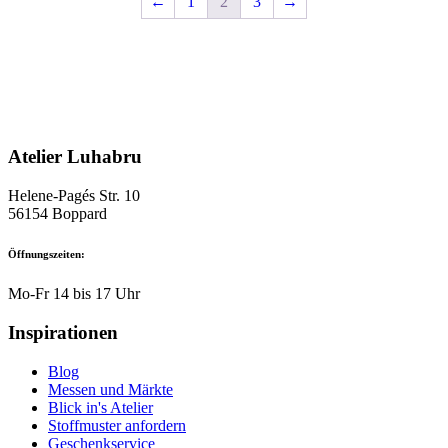
←
1
2
3
→
Die
Die
Optionen
Optionen
können
können
auf
auf
der
der
Produktseite
Produktseite
gewählt
gewählt
werden
werden
Atelier Luhabru
Helene-Pagés Str. 10
56154 Boppard
Öffnungszeiten:
Mo-Fr 14 bis 17 Uhr
Inspirationen
Blog
Messen und Märkte
Blick in's Atelier
Stoffmuster anfordern
Geschenkservice