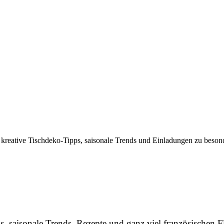
 kreative Tischdeko-Tipps, saisonale Trends und Einladungen zu besond
, saisonale Trends, Rezepte und ganz viel französischen Fl