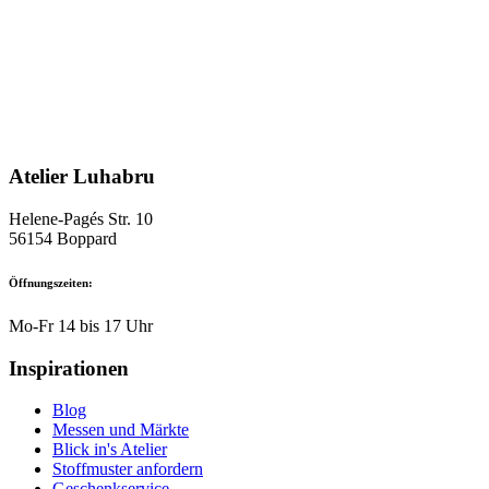
Varianten
auf.
Die
Optionen
können
auf
der
Produktseite
gewählt
Atelier Luhabru
werden
Helene-Pagés Str. 10
56154 Boppard
Öffnungszeiten:
Mo-Fr 14 bis 17 Uhr
Inspirationen
Blog
Messen und Märkte
Blick in's Atelier
Stoffmuster anfordern
Geschenkservice