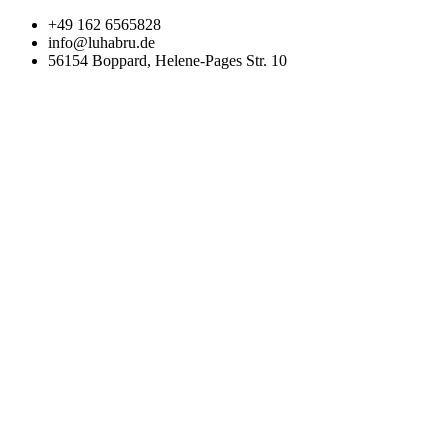
Zum
+49 162 6565828
Inhalt
info@luhabru.de
wechseln
56154 Boppard, Helene-Pages Str. 10