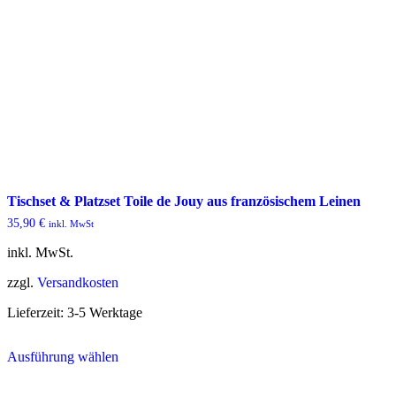
Tischset & Platzset Toile de Jouy aus französischem Leinen
35,90
€
inkl. MwSt
inkl. MwSt.
zzgl.
Versandkosten
Lieferzeit:
3-5 Werktage
Dieses
Ausführung wählen
Produkt
weist
mehrere