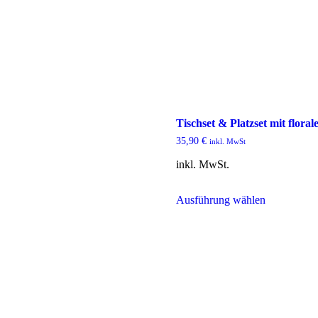
Tischset & Platzset mit flor
35,90
€
inkl. MwSt
inkl. MwSt.
Dieses
Ausführung wählen
Produkt
weist
mehrere
Varianten
auf.
Die
Optionen
können
auf
der