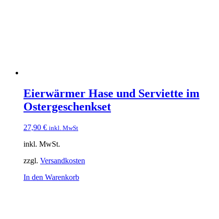
können
auf
der
Produktseite
gewählt
werden
Eierwärmer Hase und Serviette im
Ostergeschenkset
27,90
€
inkl. MwSt
inkl. MwSt.
zzgl.
Versandkosten
In den Warenkorb