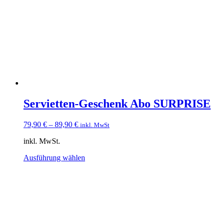
Servietten-Geschenk Abo SURPRISE
79,90
€
–
89,90
€
inkl. MwSt
inkl. MwSt.
Dieses
Ausführung wählen
Produkt
weist
mehrere
Varianten
auf.
Die
Optionen