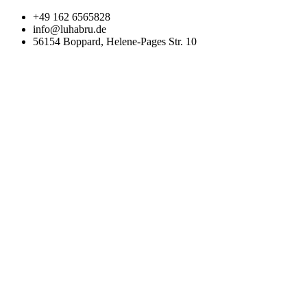
Zum
+49 162 6565828
Inhalt
info@luhabru.de
wechseln
56154 Boppard, Helene-Pages Str. 10