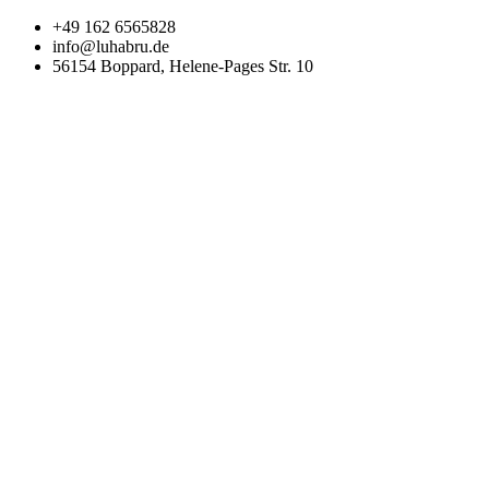
Zum
+49 162 6565828
Inhalt
info@luhabru.de
wechseln
56154 Boppard, Helene-Pages Str. 10