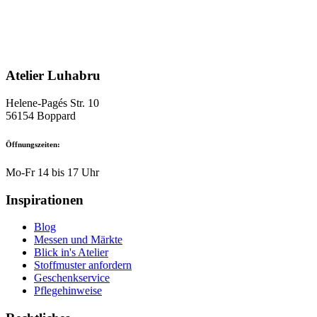
mehrere
Varianten
auf.
Die
Optionen
können
Atelier Luhabru
auf
der
Produktseite
Helene-Pagés Str. 10
gewählt
56154 Boppard
werden
Öffnungszeiten:
Mo-Fr 14 bis 17 Uhr
Inspirationen
Blog
Messen und Märkte
Blick in's Atelier
Stoffmuster anfordern
Geschenkservice
Pflegehinweise