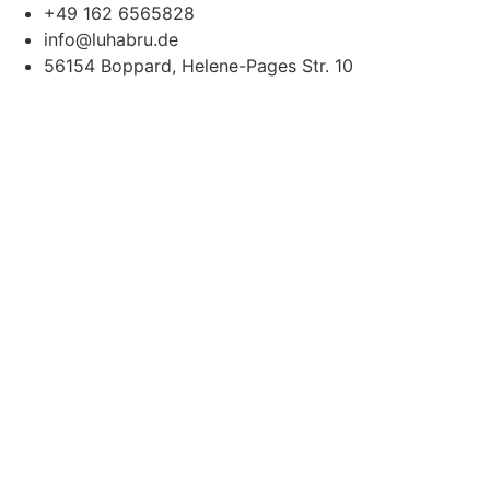
Zum
+49 162 6565828
Inhalt
info@luhabru.de
wechseln
56154 Boppard, Helene-Pages Str. 10