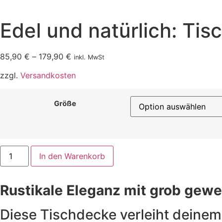
Edel und natürlich: Ti
85,90
€
–
179,90
€
inkl. MwSt
zzgl.
Versandkosten
Größe
Edel
In den Warenkorb
und
natürlich:
Tischdecke
aus
Rustikale Eleganz mit grob gewe
grobem
Leinen
Menge
Diese Tischdecke verleiht deinem