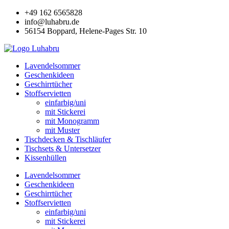
Zum
+49 162 6565828
Inhalt
info@luhabru.de
wechseln
56154 Boppard, Helene-Pages Str. 10
Lavendelsommer
Geschenkideen
Geschirrtücher
Stoffservietten
einfarbig/uni
mit Stickerei
mit Monogramm
mit Muster
Tischdecken & Tischläufer
Tischsets & Untersetzer
Kissenhüllen
Lavendelsommer
Geschenkideen
Geschirrtücher
Stoffservietten
einfarbig/uni
mit Stickerei