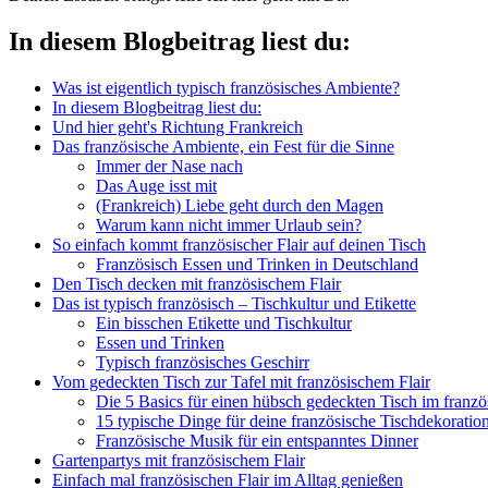
In diesem Blogbeitrag liest du:
Was ist eigentlich typisch französisches Ambiente?
In diesem Blogbeitrag liest du:
Und hier geht's Richtung Frankreich
Das französische Ambiente, ein Fest für die Sinne
Immer der Nase nach
Das Auge isst mit
(Frankreich) Liebe geht durch den Magen
Warum kann nicht immer Urlaub sein?
So einfach kommt französischer Flair auf deinen Tisch
Französisch Essen und Trinken in Deutschland
Den Tisch decken mit französischem Flair
Das ist typisch französisch – Tischkultur und Etikette
Ein bisschen Etikette und Tischkultur
Essen und Trinken
Typisch französisches Geschirr
Vom gedeckten Tisch zur Tafel mit französischem Flair
Die 5 Basics für einen hübsch gedeckten Tisch im franzö
15 typische Dinge für deine französische Tischdekoratio
Französische Musik für ein entspanntes Dinner
Gartenpartys mit französischem Flair
Einfach mal französischen Flair im Alltag genießen