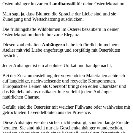
Osterei:
Osteranhänger im zarten
Landhausstil
für deine Osterdekoration
Osterdeko
und
Man sagt ja, dass Blumen die Sprache der Liebe sind und sie
Geschenkanhänger
Zuneigung und Wertschätzung ausdrücken.
Menge
Die frühlingshafte Wildblumen im Osterei bezaubern in deiner
Osterdekoration durch ihre zarte Eleganz.
Diesen zauberhaften
Anhängern
habe ich für dich in meinem
Atelier mit viel Liebe angefertigt und sorgfältig mit Osterblüten
bestickt.
Jeder Anhänger ist ein absolutes Unikat und handgemacht,
Bei der Zusammenstellung der verwendeten Materialien achte ich
auf langlebige, nachwachsende und recycelte Komponenten.
Europäisches Leinen als Oberstoff bringt den edlen Charakter und
das Bindeband aus rustikaler Jute verleiht jedem Anhänger
natürlichen Charme.
Gefüllt sind die Ostereier mit weicher Füllwatte oder wahlweise mit
getrockneten Lavendelblüten aus der Provence.
Diese Anhänger werden sicher nicht entsorgt, sondern lange Freude
bereiten. Sie sind nicht nur als Geschenkanhänger wunderschön,