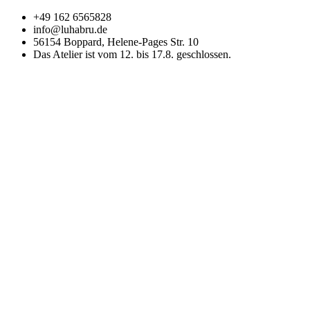
Zum
+49 162 6565828
Inhalt
info@luhabru.de
wechseln
56154 Boppard, Helene-Pages Str. 10
Das Atelier ist vom 12. bis 17.8. geschlossen.