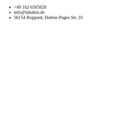
Zum
+49 162 6565828
Inhalt
info@luhabru.de
wechseln
56154 Boppard, Helene-Pages Str. 10