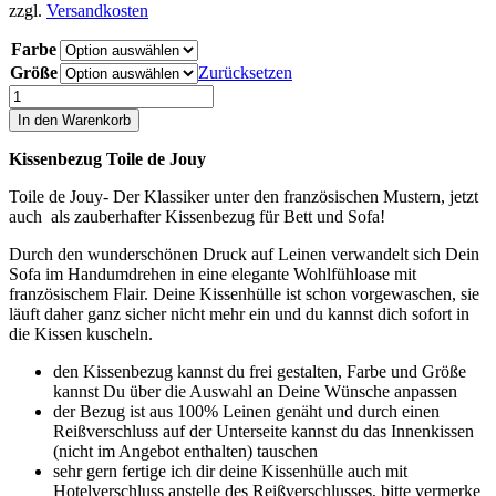
zzgl.
Versandkosten
Farbe
Größe
Zurücksetzen
Kissenbezug
Toile
In den Warenkorb
de
Jouy
Kissenbezug Toile de Jouy
Menge
Toile de Jouy- Der Klassiker unter den französischen Mustern, jetzt
auch als zauberhafter Kissenbezug für Bett und Sofa!
Durch den wunderschönen Druck auf Leinen verwandelt sich Dein
Sofa im Handumdrehen in eine elegante Wohlfühloase mit
französischem Flair. Deine Kissenhülle ist schon vorgewaschen, sie
läuft daher ganz sicher nicht mehr ein und du kannst dich sofort in
die Kissen kuscheln.
den Kissenbezug kannst du frei gestalten, Farbe und Größe
kannst Du über die Auswahl an Deine Wünsche anpassen
der Bezug ist aus 100% Leinen genäht und durch einen
Reißverschluss auf der Unterseite kannst du das Innenkissen
(nicht im Angebot enthalten) tauschen
sehr gern fertige ich dir deine Kissenhülle auch mit
Hotelverschluss anstelle des Reißverschlusses, bitte vermerke